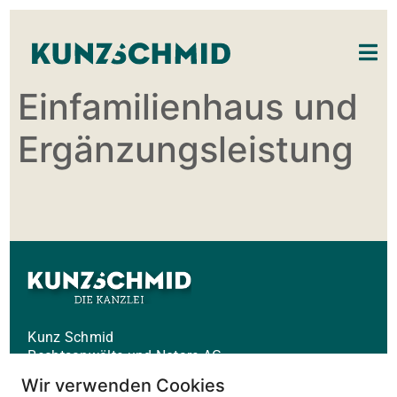
Einfamilienhaus und
Ergänzungsleistung
Kunz Schmid
Rechtsanwälte und Notare AG
Gäuggelistrasse 1
Wir verwenden Cookies
Postfach