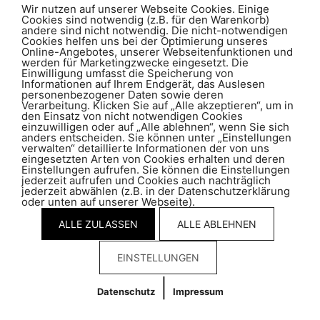
Wir nutzen auf unserer Webseite Cookies. Einige
CH-7001 Chur
Cookies sind notwendig (z.B. für den Warenkorb)
andere sind nicht notwendig. Die nicht-notwendigen
Cookies helfen uns bei der Optimierung unseres
Online-Angebotes, unserer Webseitenfunktionen und
T +41 81 286 05 00
werden für Marketingzwecke eingesetzt. Die
info@kunzschmid.ch
Einwilligung umfasst die Speicherung von
Informationen auf Ihrem Endgerät, das Auslesen
personenbezogener Daten sowie deren
Verarbeitung. Klicken Sie auf „Alle akzeptieren“, um in
Impressum
|
Datenschutz
den Einsatz von nicht notwendigen Cookies
einzuwilligen oder auf „Alle ablehnen“, wenn Sie sich
anders entscheiden. Sie können unter „Einstellungen
verwalten“ detaillierte Informationen der von uns
eingesetzten Arten von Cookies erhalten und deren
Einstellungen aufrufen. Sie können die Einstellungen
jederzeit aufrufen und Cookies auch nachträglich
jederzeit abwählen (z.B. in der Datenschutzerklärung
oder unten auf unserer Webseite).
ALLE ZULASSEN
ALLE ABLEHNEN
EINSTELLUNGEN
|
Datenschutz
Impressum
Cookies