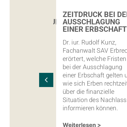
TISCHE
ZEITDRUCK BEI DE
GSVERLÄNGERUNG
AUSSCHLAGUNG
ICH ZAHLEN,
EINER ERBSCHAFT
H DIE
Dr. iur. Rudolf Kunz,
UNGSFRIST
Fachanwalt SAV Erbrec
SE?
erörtert, welche Fristen
mo Dolf,
bei der Ausschlagung
lt, zeigt auf,
einer Erbschaft gelten 
omatische
wie sich Erben rechtzei
erlängerungen
über die finanzielle
ind und ob
Situation des Nachlas
hlen müssen,
informieren können.
ie
sfrist
Weiterlesen >