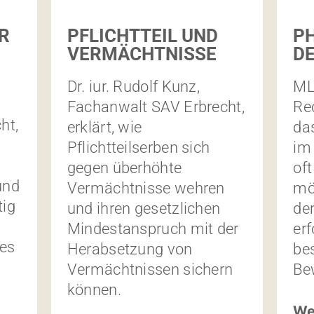
R
PFLICHTTEIL UND
P
VERMÄCHTNISSE
D
Dr. iur. Rudolf Kunz,
ML
Fachanwalt SAV Erbrecht,
Rec
ht,
erklärt, wie
da
Pflichtteilserben sich
im
gegen überhöhte
of
und
Vermächtnisse wehren
mög
tig
und ihren gesetzlichen
de
Mindestanspruch mit der
erf
ses
Herabsetzung von
be
Vermächtnissen sichern
Bew
können.
We