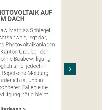
HOTOVOLTAIK AUF
WARUM KIN
EM DACH
EINES
«ZAHLVATER
aw Mathias Schlegel,
NICHT
htsanwalt, legt dar,
AUTOMATIS
ERBEN
ss Photovoltaikanlagen
 Kanton Graubünden
MLaw Sereina D
t ohne Baubewilligung
Rechtsanwältin, 
lich sind, jedoch in
wie Kinder eine
r Regel eine Meldung
sogenannten
orderlich ist und in
«Zahlvaters» tr
sonderen Fällen eine
fehlendem rech
illigung nötig bleibt.
Kindesverhältni
Erbberechtigun
iterlesen >