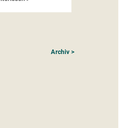
können.
Weiterlesen >
Archiv >