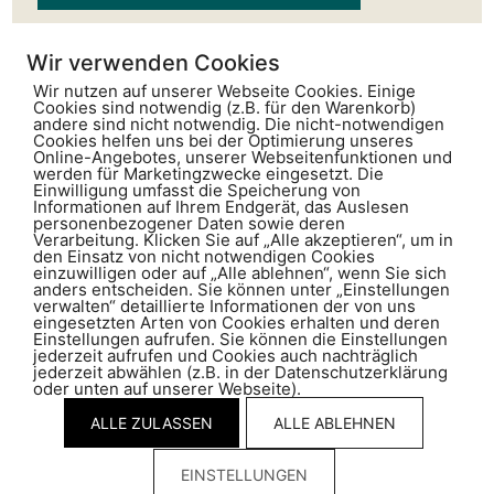
Wir verwenden Cookies
Wir nutzen auf unserer Webseite Cookies. Einige
Cookies sind notwendig (z.B. für den Warenkorb)
andere sind nicht notwendig. Die nicht-notwendigen
Cookies helfen uns bei der Optimierung unseres
Online-Angebotes, unserer Webseitenfunktionen und
werden für Marketingzwecke eingesetzt. Die
Einwilligung umfasst die Speicherung von
Informationen auf Ihrem Endgerät, das Auslesen
Kunz Schmid
personenbezogener Daten sowie deren
Rechtsanwälte und Notare AG
Verarbeitung. Klicken Sie auf „Alle akzeptieren“, um in
Gäuggelistrasse 1
den Einsatz von nicht notwendigen Cookies
einzuwilligen oder auf „Alle ablehnen“, wenn Sie sich
Postfach
anders entscheiden. Sie können unter „Einstellungen
CH-7001 Chur
verwalten“ detaillierte Informationen der von uns
eingesetzten Arten von Cookies erhalten und deren
Einstellungen aufrufen. Sie können die Einstellungen
jederzeit aufrufen und Cookies auch nachträglich
T +41 81 286 05 00
jederzeit abwählen (z.B. in der Datenschutzerklärung
oder unten auf unserer Webseite).
info@kunzschmid.ch
ALLE ZULASSEN
ALLE ABLEHNEN
Impressum
|
Datenschutz
EINSTELLUNGEN